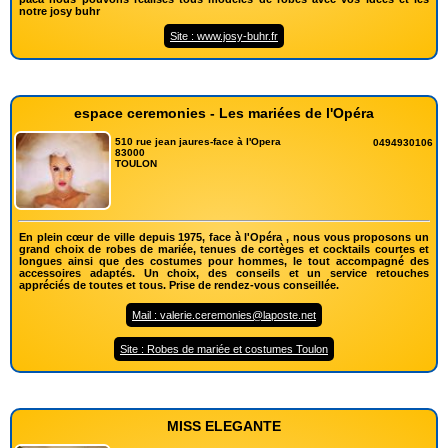
notre josy buhr
Site : www.josy-buhr.fr
espace ceremonies - Les mariées de l'Opéra
510 rue jean jaures-face à l'Opera
0494930106
83000
TOULON
En plein cœur de ville depuis 1975, face à l'Opéra , nous vous proposons un
grand choix de robes de mariée, tenues de cortèges et cocktails courtes et
longues ainsi que des costumes pour hommes, le tout accompagné des
accessoires adaptés. Un choix, des conseils et un service retouches
appréciés de toutes et tous. Prise de rendez-vous conseillée.
Mail : valerie.ceremonies@laposte.net
Site : Robes de mariée et costumes Toulon
MISS ELEGANTE