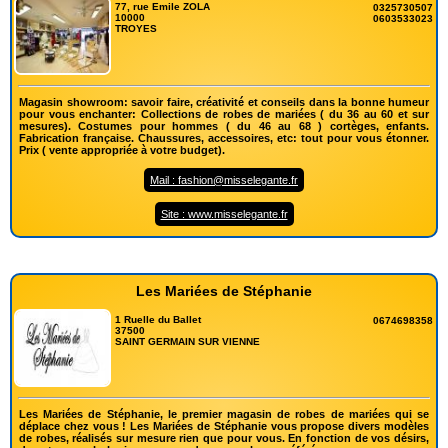
77, rue Emile ZOLA
0325730507
10000
0603533023
TROYES
Magasin showroom: savoir faire, créativité et conseils dans la bonne humeur
pour vous enchanter: Collections de robes de mariées ( du 36 au 60 et sur
mesures). Costumes pour hommes ( du 46 au 68 ) cortèges, enfants.
Fabrication française. Chaussures, accessoires, etc: tout pour vous étonner.
Prix ( vente appropriée à votre budget).
Mail : fashion@misselegante.fr
Site : www.misselegante.fr
Les Mariées de Stéphanie
1 Ruelle du Ballet
0674698358
37500
SAINT GERMAIN SUR VIENNE
Les Mariées de Stéphanie, le premier magasin de robes de mariées qui se
déplace chez vous ! Les Mariées de Stéphanie vous propose divers modèles
de robes, réalisés sur mesure rien que pour vous. En fonction de vos désirs,