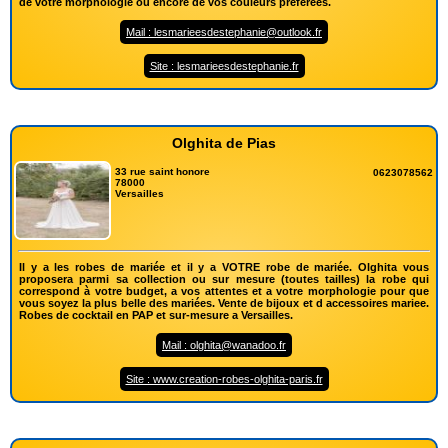
de votre morphologie ou encore de vos couleurs préférées.
Mail : lesmarieesdestephanie@outlook.fr
Site : lesmarieesdestephanie.fr
Olghita de Pias
33 rue saint honore
0623078562
78000
Versailles
Il y a les robes de mariée et il y a VOTRE robe de mariée. Olghita vous
proposera parmi sa collection ou sur mesure (toutes tailles) la robe qui
correspond à votre budget, a vos attentes et a votre morphologie pour que
vous soyez la plus belle des mariées. Vente de bijoux et d accessoires mariee.
Robes de cocktail en PAP et sur-mesure a Versailles.
Mail : olghita@wanadoo.fr
Site : www.creation-robes-olghita-paris.fr