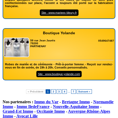
confectionnées sur place, l’accent a toujours été porté sur la fabrication
française.
Site : www.mariees-bleury.fr
Boutique Yolande
59 rue Jean Jaurès
0549647487
79200
PARTHENAY
Robes de mariée et de cérémonie - Prêt-à-porter femme - Reçoit sur rendez-
vous en fin de soirée, de 19h à 20h. Conseils personnalisés.
Site : www.boutique-yolande.com
« Précédent
1
2
3
4
…
7
Suivant »
Nos partenaires :
Immo du Var
-
Bretagne Immo
-
Normandie
Immo
-
Immo IledeFrance
-
Nouvelle-Aquitaine Immo
-
Grand-Est Immo
-
Occitanie Immo
-
Auvergne-Rhône-Alpes
Immo
-
Avocat Lille