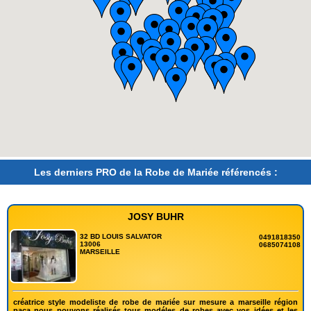
Les derniers PRO de la Robe de Mariée référencés :
JOSY BUHR
32 BD LOUIS SALVATOR
0491818350
13006
0685074108
MARSEILLE
créatrice style modeliste de robe de mariée sur mesure a marseille région
paca nous pouvons réalisés tous modéles de robes avec vos idées et les