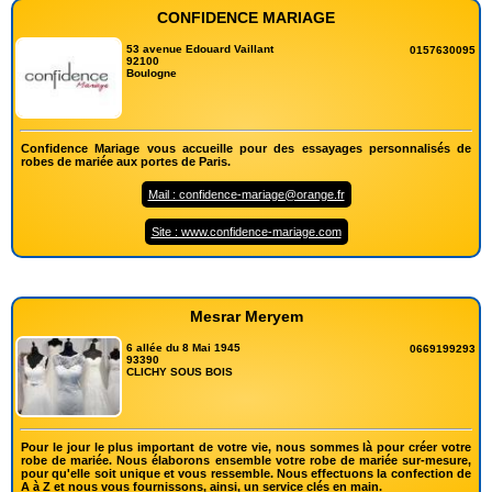
CONFIDENCE MARIAGE
53 avenue Edouard Vaillant
0157630095
92100
Boulogne
Confidence Mariage vous accueille pour des essayages personnalisés de
robes de mariée aux portes de Paris.
Mail : confidence-mariage@orange.fr
Site : www.confidence-mariage.com
Mesrar Meryem
6 allée du 8 Mai 1945
0669199293
93390
CLICHY SOUS BOIS
Pour le jour le plus important de votre vie, nous sommes là pour créer votre
robe de mariée. Nous élaborons ensemble votre robe de mariée sur-mesure,
pour qu'elle soit unique et vous ressemble. Nous effectuons la confection de
A à Z et nous vous fournissons, ainsi, un service clés en main.