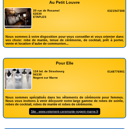
Au Petit Louvre
20 rue de Rosamel
0321947308
62630
ETAPLES
Nous sommes à votre disposition pour vous conseiller et vous orienter dans
vos choix: robe de mariée, tenue de cérémonie, de cocktail, prêt à porter,
vente et location d'aube de communion...
Pour Elle
124 bd. de Strasbourg
0148776901
94130
Nogent sur Marne
Nous sommes spécialisés dans les vêtements de cérémonie pour femmes.
Nous vous invitons à venir découvrir notre large gamme de robes de soirée,
robes de cocktail, robes de mariée et robes de cérémonie.
Site : www.vetement-ceremonie-nogent-marne.fr