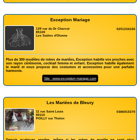
Exception Mariage
139 rue du Dr Charcot
0251234166
85100
Les Sables d'Olonne
Plus de 300 modèles de robes de mariées, Exception habille vos proches avec
son rayon cérémonie, cocktail femme et enfant. Exception habille également
le marié et vous propose des costumes et accessoires pour une parfaite
harmonie.
Site : www.exception-mariage.com
Les Mariées de Bleury
11 rue Saint Louis
0386915370
89110
POILLY sur Tholon
Depuis quelques années, même si les robes de mariée ne sont plus