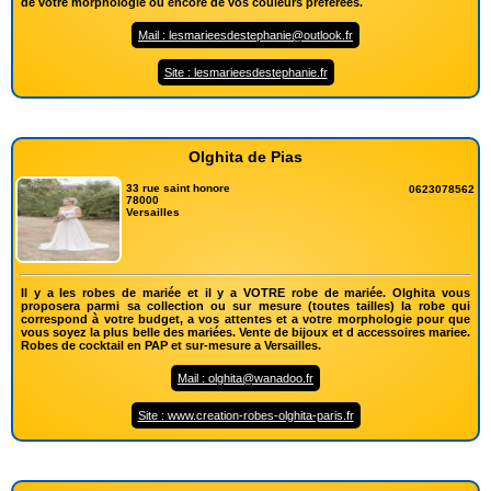
de votre morphologie ou encore de vos couleurs préférées.
Mail : lesmarieesdestephanie@outlook.fr
Site : lesmarieesdestephanie.fr
Olghita de Pias
33 rue saint honore
0623078562
78000
Versailles
Il y a les robes de mariée et il y a VOTRE robe de mariée. Olghita vous
proposera parmi sa collection ou sur mesure (toutes tailles) la robe qui
correspond à votre budget, a vos attentes et a votre morphologie pour que
vous soyez la plus belle des mariées. Vente de bijoux et d accessoires mariee.
Robes de cocktail en PAP et sur-mesure a Versailles.
Mail : olghita@wanadoo.fr
Site : www.creation-robes-olghita-paris.fr