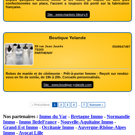
confectionnées sur place, l’accent a toujours été porté sur la fabrication
française.
Site : www.mariees-bleury.fr
Boutique Yolande
59 rue Jean Jaurès
0549647487
79200
PARTHENAY
Robes de mariée et de cérémonie - Prêt-à-porter femme - Reçoit sur rendez-
vous en fin de soirée, de 19h à 20h. Conseils personnalisés.
Site : www.boutique-yolande.com
« Précédent
1
2
3
4
…
7
Suivant »
Nos partenaires :
Immo du Var
-
Bretagne Immo
-
Normandie
Immo
-
Immo IledeFrance
-
Nouvelle-Aquitaine Immo
-
Grand-Est Immo
-
Occitanie Immo
-
Auvergne-Rhône-Alpes
Immo
-
Avocat Lille