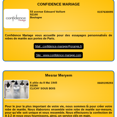
CONFIDENCE MARIAGE
53 avenue Edouard Vaillant
0157630095
92100
Boulogne
Confidence Mariage vous accueille pour des essayages personnalisés de
robes de mariée aux portes de Paris.
Mail : confidence-mariage@orange.fr
Site : www.confidence-mariage.com
Mesrar Meryem
6 allée du 8 Mai 1945
0669199293
93390
CLICHY SOUS BOIS
Pour le jour le plus important de votre vie, nous sommes là pour créer votre
robe de mariée. Nous élaborons ensemble votre robe de mariée sur-mesure,
pour qu'elle soit unique et vous ressemble. Nous effectuons la confection de
A à Z et nous vous fournissons, ainsi, un service clés en main.