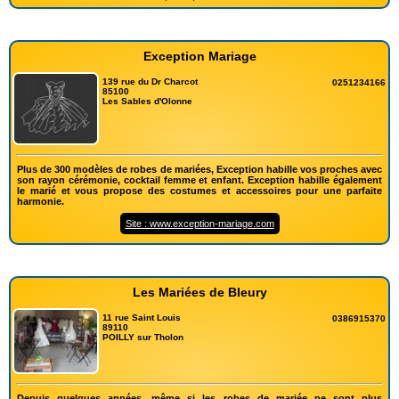
Exception Mariage
139 rue du Dr Charcot
0251234166
85100
Les Sables d'Olonne
Plus de 300 modèles de robes de mariées, Exception habille vos proches avec
son rayon cérémonie, cocktail femme et enfant. Exception habille également
le marié et vous propose des costumes et accessoires pour une parfaite
harmonie.
Site : www.exception-mariage.com
Les Mariées de Bleury
11 rue Saint Louis
0386915370
89110
POILLY sur Tholon
Depuis quelques années, même si les robes de mariée ne sont plus