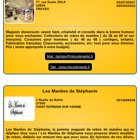
77, rue Emile ZOLA
0325730507
10000
0603533023
TROYES
Magasin showroom: savoir faire, créativité et conseils dans la bonne humeur
pour vous enchanter: Collections de robes de mariées ( du 36 au 60 et sur
mesures). Costumes pour hommes ( du 46 au 68 ) cortèges, enfants.
Fabrication française. Chaussures, accessoires, etc: tout pour vous étonner.
Prix ( vente appropriée à votre budget).
Mail : fashion@misselegante.fr
Site : www.misselegante.fr
Les Mariées de Stéphanie
1 Ruelle du Ballet
0674698358
37500
SAINT GERMAIN SUR VIENNE
Les Mariées de Stéphanie, le premier magasin de robes de mariées qui se
déplace chez vous ! Les Mariées de Stéphanie vous propose divers modèles
de robes, réalisés sur mesure rien que pour vous. En fonction de vos désirs,