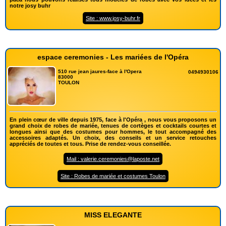
notre josy buhr
Site : www.josy-buhr.fr
espace ceremonies - Les mariées de l'Opéra
510 rue jean jaures-face à l'Opera
0494930106
83000
TOULON
En plein cœur de ville depuis 1975, face à l'Opéra , nous vous proposons un
grand choix de robes de mariée, tenues de cortèges et cocktails courtes et
longues ainsi que des costumes pour hommes, le tout accompagné des
accessoires adaptés. Un choix, des conseils et un service retouches
appréciés de toutes et tous. Prise de rendez-vous conseillée.
Mail : valerie.ceremonies@laposte.net
Site : Robes de mariée et costumes Toulon
MISS ELEGANTE