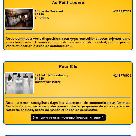
Au Petit Louvre
20 rue de Rosamel
0321947308
62630
ETAPLES
Nous sommes à votre disposition pour vous conseiller et vous orienter dans
vos choix: robe de mariée, tenue de cérémonie, de cocktail, prêt à porter,
vente et location d'aube de communion...
Pour Elle
124 bd. de Strasbourg
0148776901
94130
Nogent sur Marne
Nous sommes spécialisés dans les vêtements de cérémonie pour femmes.
Nous vous invitons à venir découvrir notre large gamme de robes de soirée,
robes de cocktail, robes de mariée et robes de cérémonie.
Site : www.vetement-ceremonie-nogent-marne.fr