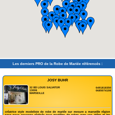
Les derniers PRO de la Robe de Mariée référencés :
JOSY BUHR
32 BD LOUIS SALVATOR
0491818350
13006
0685074108
MARSEILLE
créatrice style modeliste de robe de mariée sur mesure a marseille région
paca nous pouvons réalisés tous modéles de robes avec vos idées et les