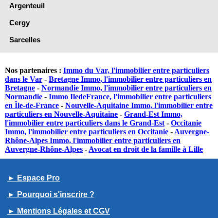
Argenteuil
Cergy
Sarcelles
Nos partenaires :
Immo du Var, l'immobilier entre particuliers
dans le Var
-
Bretagne Immo, l'immobilier entre particuliers en
Bretagne
-
Normandie Immo, l'immobilier entre particuliers en
Normandie
-
Immo IledeFrance, l'immobilier entre particuliers
en Île-de-France
-
Nouvelle-Aquitaine Immo, l'immobilier entre
particuliers en Nouvelle-Aquitaine
-
Grand-Est Immo,
l'immobilier entre particuliers dans le Grand-Est
-
Occitanie
Immo, l'immobilier entre particuliers en Occitanie
-
Auvergne-
Rhône-Alpes Immo, l'immobilier entre particuliers en
Auvergne-Rhône-Alpes
-
Avocat en droit de la famille à Lille
► Espace Pro
► Pourquoi s'inscrire ?
► Mentions Légales et CGV