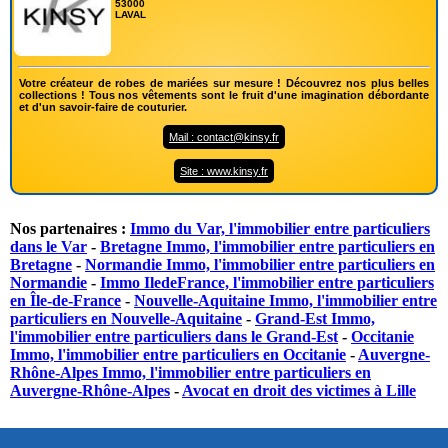
53000
LAVAL
Votre créateur de robes de mariées sur mesure ! Découvrez nos plus belles
collections ! Tous nos vêtements sont le fruit d'une imagination débordante
et d'un savoir-faire de couturier.
Mail : contact@kinsy.fr
Site : www.kinsy.fr
Nos partenaires :
Immo du Var, l'immobilier entre particuliers
dans le Var
-
Bretagne Immo, l'immobilier entre particuliers en
Bretagne
-
Normandie Immo, l'immobilier entre particuliers en
Normandie
-
Immo IledeFrance, l'immobilier entre particuliers
en Île-de-France
-
Nouvelle-Aquitaine Immo, l'immobilier entre
particuliers en Nouvelle-Aquitaine
-
Grand-Est Immo,
l'immobilier entre particuliers dans le Grand-Est
-
Occitanie
Immo, l'immobilier entre particuliers en Occitanie
-
Auvergne-
Rhône-Alpes Immo, l'immobilier entre particuliers en
Auvergne-Rhône-Alpes
-
Avocat en droit des victimes à Lille