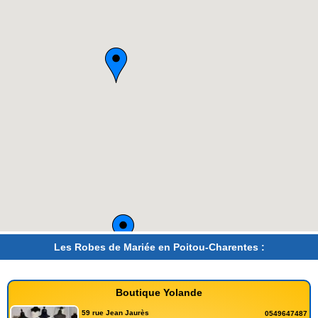
Les Robes de Mariée en Poitou-Charentes :
Boutique Yolande
59 rue Jean Jaurès
0549647487