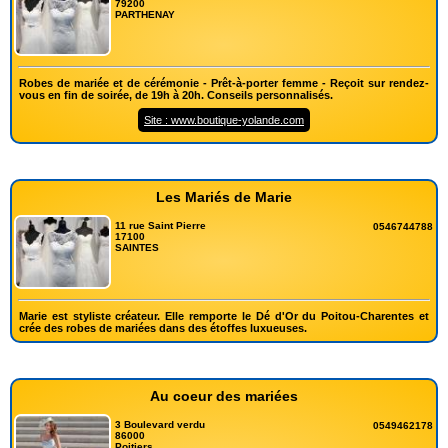
79200
PARTHENAY
Robes de mariée et de cérémonie - Prêt-à-porter femme - Reçoit sur rendez-
vous en fin de soirée, de 19h à 20h. Conseils personnalisés.
Site : www.boutique-yolande.com
Les Mariés de Marie
11 rue Saint Pierre
0546744788
17100
SAINTES
Marie est styliste créateur. Elle remporte le Dé d'Or du Poitou-Charentes et
crée des robes de mariées dans des étoffes luxueuses.
Au coeur des mariées
3 Boulevard verdu
0549462178
86000
Poitiers