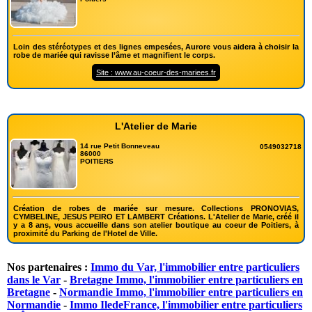
Loin des stéréotypes et des lignes empesées, Aurore vous aidera à choisir la
robe de mariée qui ravisse l’âme et magnifient le corps.
Site : www.au-coeur-des-mariees.fr
L'Atelier de Marie
14 rue Petit Bonneveau
0549032718
86000
POITIERS
Création de robes de mariée sur mesure. Collections PRONOVIAS,
CYMBELINE, JESUS PEIRO ET LAMBERT Créations. L'Atelier de Marie, créé il
y a 8 ans, vous accueille dans son atelier boutique au coeur de Poitiers, à
proximité du Parking de l'Hotel de Ville.
Nos partenaires :
Immo du Var, l'immobilier entre particuliers
dans le Var
-
Bretagne Immo, l'immobilier entre particuliers en
Bretagne
-
Normandie Immo, l'immobilier entre particuliers en
Normandie
-
Immo IledeFrance, l'immobilier entre particuliers